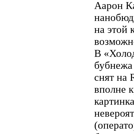
Аарон К
нанобюд
на этой 
возможно
В «Холо
бубнежа 
снят на 
вполне к
картинк
невероят
(операто