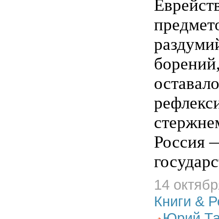
Еврейст
предмет
раздуми
борений,
оставал
рефлекс
стержне
Россия —
государс
14 октябр
Книги & 
Юрий Та