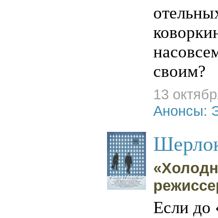
отельных
коворкин
насовсе
своим?
13 октябр
Анонсы: 
Шерлок
«Холодн
режиссе
Если до