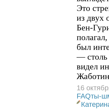
Это стр
из двух
Бен-Гур
полагал
был инт
— столь
видел ин
Жаботин
16 октябр
FAQты-ш
Катерин