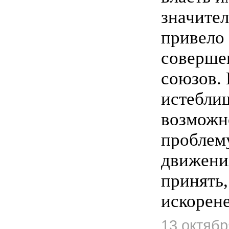
значител
привело
соверше
союзов.
истебли
возможн
проблем
движени
принять,
искорен
13 октябр