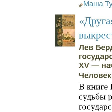
Маша Ту
«Друга
выкрес
Лев Бер
государ
XV — на
Человек,
В книге
судьбы р
государс