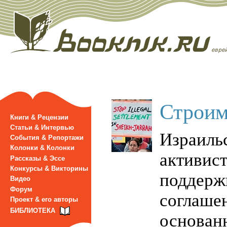
Строим
Книги & Рецензии
Статьи & Интервью
Израиль
События & Репортажи
Колонки & Колонки
активис
Рассказы & Эссе
Конкурсы & Викторины
поддер
Видео
Форум
соглаше
Проект & его авторы
БИБЛИОТЕКА
основан