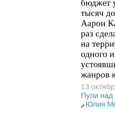
бюджет 
тысяч до
Аарон К
раз сдел
на терр
одного 
устоявш
жанров 
13 октябр
Пули над
Юлия М