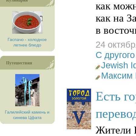
как мож
как на З
в восто
Гаспачо - холодное
24 октябр
летнее блюдо
С другого
Путешествия
Jewish I
Максим
Есть г
перево
Галилейский камень и
синева Цфата
Жители Г