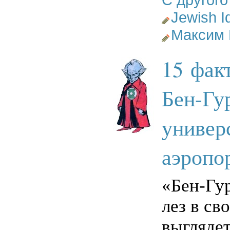
Jewish I
Максим
15 фак
Бен-Гу
универ
аэропо
«
Бен-Гу
лез в св
выглядет