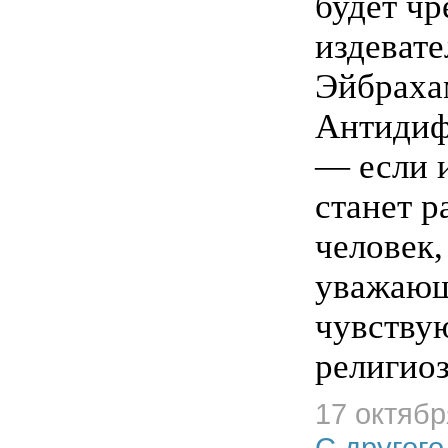
будет чр
издевате
Эйбраха
Антидиф
— если 
станет р
человек,
уважающ
чувству
религио
17 октябр
С другого