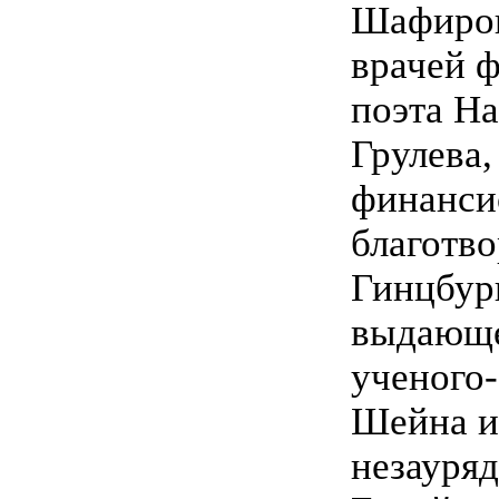
Шафиров
врачей ф
поэта На
Грулева,
финанси
благотв
Гинцбург
выдающе
ученого
Шейна и
незауря