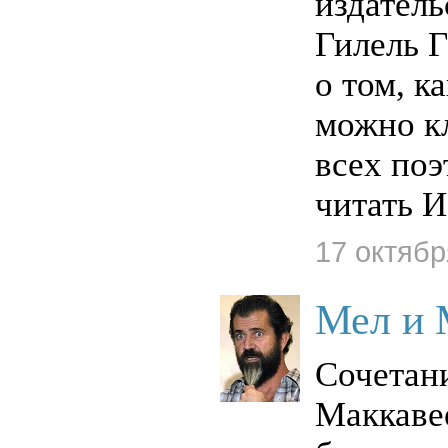
издател
Гилель Г
о том, к
можно к
всех поэ
читать И
17 октябр
Мел и 
Сочетан
Маккаве