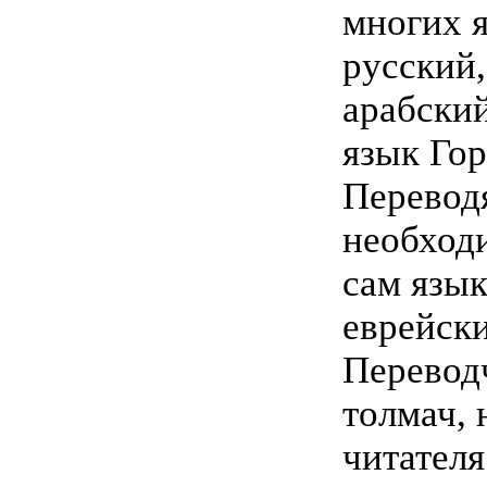
многих 
русский,
арабски
язык Гор
Переводя
необходи
сам язык
еврейск
Перевод
толмач, 
читател