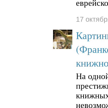
еврейск
17 октябр
Картин
(Франк
книжно
На одно
престиж
книжных
невозмо