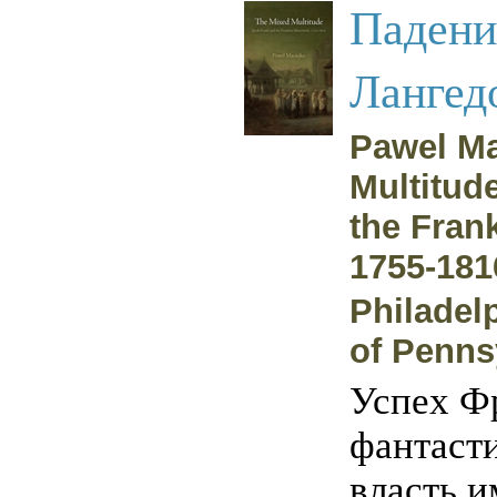
Падени
Лангед
Pawel Ma
Multitud
the Fran
1755-181
Philadelp
of Penns
Успех Ф
фантасти
власть 