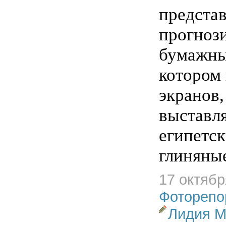
предста
прогноз
бумажных
котором 
экранов,
выставля
египетс
глиняные
17 октябр
Фоторепо
Лидия М