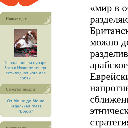
«мир в о
разделя
Новые идеи
Британск
можно д
разделив
арабское
По воде пошли пузыри.
Зато в Израиле теперь
есть водная йога для
Еврейск
собак!
напротив
Сюжеты недели
сближен
От Моше до Моше
Недельная глава
этническ
"Браха"
стратеги
Кулинария