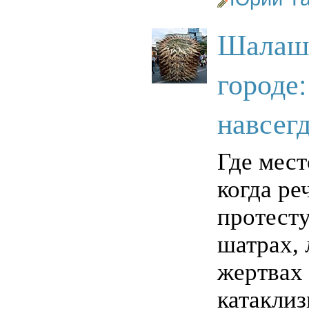
Шалаш
городе:
навсег
Где мест
когда ре
протест
шатрах, 
жертвах
катакли